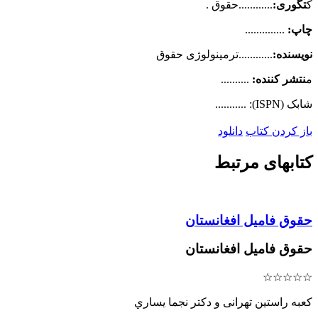
ک
تگوری:
............حقوق .
چاپ:
..............
نویسنده:
............ترمینولوژی حقوق
م
نتشر کننده:
..........
شابک (ISPN): ...........
باز کردن کتاب
دانلود
کتابهای مرتبط
حقوق فامیل افغانستان
حقوق فامیل افغانستان
☆
☆
☆
☆
☆
کعبه راستین تهرانی و دکتر نجما یساري