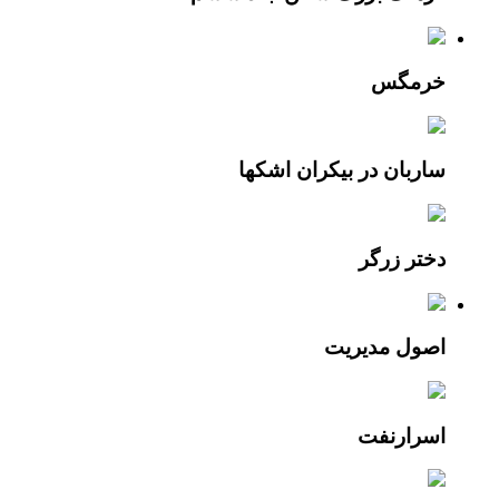
خرمگس
ساربان در بيکران اشکها
دختر زرگر
اصول مديريت
اسرارنفت