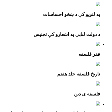
په لنډیو کې د ښځو احساسات
د دولت لىاڼي په اشعارو کې تجنیس
فقر فلسفه
تاریخ فلسفه جلد هفتم
فلسفه ی دین