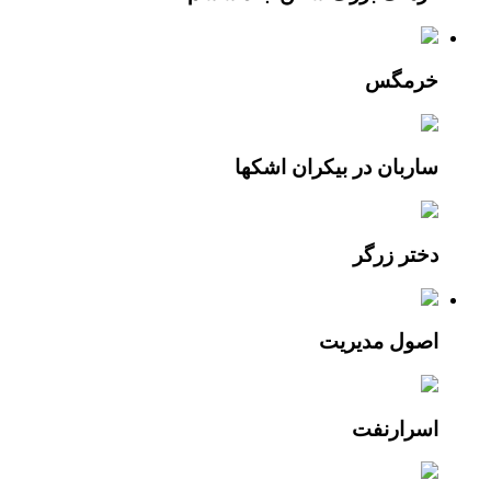
خرمگس
ساربان در بيکران اشکها
دختر زرگر
اصول مديريت
اسرارنفت